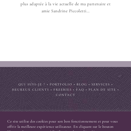
plus adaptée à la vie actuelle de ma partenaire et
amie Sandrine Piccoletti…
QUI SUIS-JE ?
•
PORTFOLIO
•
BLOG
•
SERVICES
•
HEUREUX CLIENTS
•
FREEBIES
•
FAQ
•
PLAN DE SITE
•
CONTACT
Ce site utilise des cookies pour son bon fonctionnement et pour vous
offrir la meilleure expérience utilisateur. En cliquant sur le bouton
© 2004-2026
Nekosign [ Priscilla Cuvelier ]
. Tous droits réservés. •