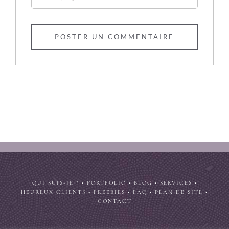
QUI SUIS-JE ?
•
PORTFOLIO
•
BLOG
•
SERVICES
•
HEUREUX CLIENTS
•
FREEBIES
•
FAQ
•
PLAN DE SITE
•
CONTACT