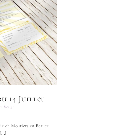
du 14 Juillet
y Design
rie de Moutiers en Beauce
...]