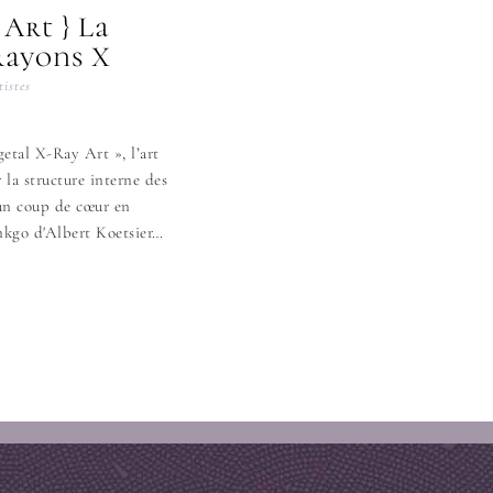
 Art } La
rayons X
tistes
getal X-Ray Art », l’art
 la structure interne des
 un coup de cœur en
inkgo d'Albert Koetsier…