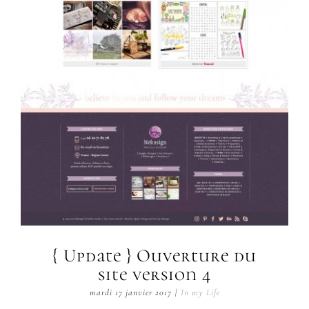
{ Update } Ouverture du
site version 4
mardi 17 janvier 2017
|
In my Life