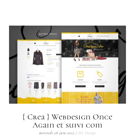
{ Crea } Webdesign Once
Again et suivi com
mercredi 28 juin 2017
|
My Design