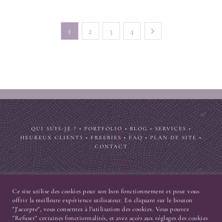
1
2
3
4
QUI SUIS-JE ?
•
PORTFOLIO
•
BLOG
•
SERVICES
•
HEUREUX CLIENTS
•
FREEBIES
•
FAQ
•
PLAN DE SITE
•
CONTACT
Ce site utilise des cookies pour son bon fonctionnement et pour vous
offrir la meilleure expérience utilisateur. En cliquant sur le bouton
© 2004-2026
Nekosign [ Priscilla Cuvelier ]
. Tous droits réservés. •
"J'accepte", vous consentez à l'utilisation des cookies. Vous pouvez
"Refuser" certaines fonctionnalités, et avez accès aux réglages des cookies
Design avec ♥ par
moi
•
Mentions légales
•
Politique de confidencialité