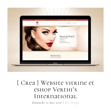
{ Crea } Website vitrine et
eshop Verthi’s
International
dimanche 15 mai 2016
|
My Design