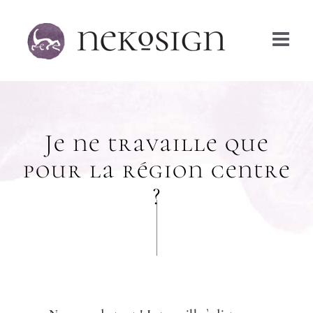
Passer
au
contenu
Je ne travaille que
pour la région centre
?