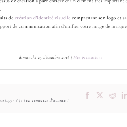
essus de création à part entière
et un élément très important d
.
faits de
création d’identité visuelle
comprenant son logo et sa
pport de communication afin d’unifier votre image de marque
dimanche 25 décembre 2016
|
Mes prestations
Facebook
X
Red
artager ? Je t'en remercie d'avance !