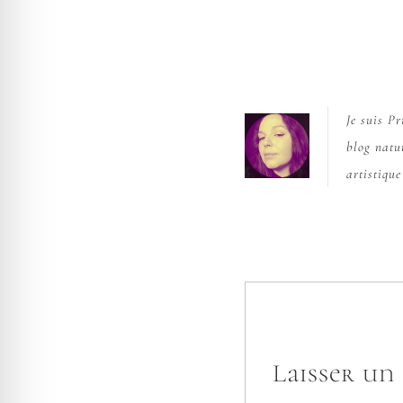
Je suis P
blog nat
artistiqu
Laisser u