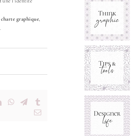
’une l’identité
 charte graphique
,
.
dit
LinkedIn
WhatsApp
Telegram
Tumblr
Email