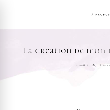
Passer
au
À PROPO
contenu
La création de mon l
Accueil
FAQs
Mes p