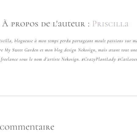
À propos de l'auteur :
Priscilla
riscilla, blogueuse à mon temps perdu partageant moult passions sur me
ure
My Sweet Garden
et mon blog design
Nekosign
, mais avant tout une
e freelance sous le nom d’artiste Nekosign. #CrazyPlantLady #CatLove
n commentaire