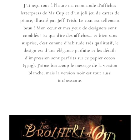
J’ai reçu tout à l'heure ma commande d’affiches
letterpress de Mr Cup et d’un joli jeu de cartes de
pirate, illustré par Jeff Trish. Le tout est tellement
beau ! Mon cœur et mes yeux de designers sont
comblés ! Et que dire des affiches… et bien sans
surprise, c’est comme d'habitude très qualitatif, le
design est d’une élégance parfaite et les détails
d’impression sont parfaits sur ce papier coton
(350g). J’aime beaucoup le message de la version
blanche, mais la version noir est tout aussi
intéressante.