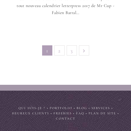
tout nouveau calendrier letterpress 2017 de Mr Cup -
Fabien Barral…
1
2
3
QUI SUIS-JE ?
•
PORTFOLIO
•
BLOG
•
SERVICES
•
HEUREUX CLIENTS
•
FREEBIES
•
FAQ
•
PLAN DE SITE
•
CONTACT