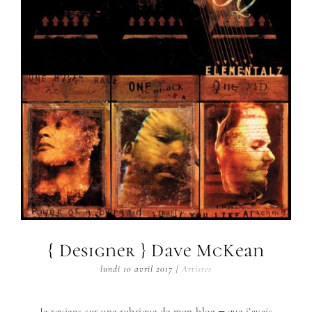
{ Designer } Dave McKean
lundi 10 avril 2017
|
Artistes
Je reviens sur une rubrique de mon blog ‒ que j’avais