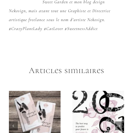
Sweet Garden
et mon blog design
Nekosign
, mais avant tout une Graphiste et Directrice
artistique freelance sous le nom d’artiste Nekosign.
#CrazyPlantLady #CatLover #SweetnessAddict
Articles similaires