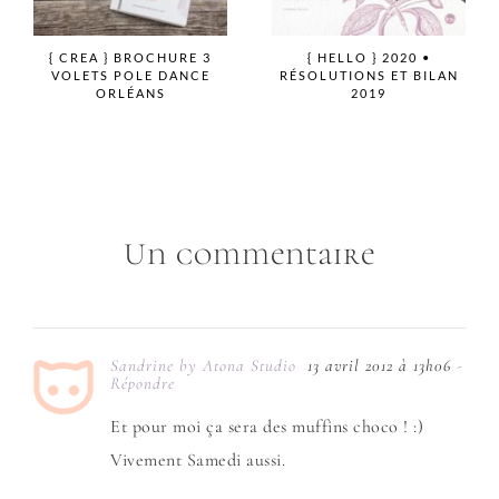
{ CREA } CHALENGE
{ FREEBIE } WALLPAPERS
PANTONE LIVING CORAL
DREAM OF MOON
Un commentaire
Sandrine by Atona Studio
13 avril 2012 à 13h06
-
Répondre
Et pour moi ça sera des muffins choco ! :)
Vivement Samedi aussi.