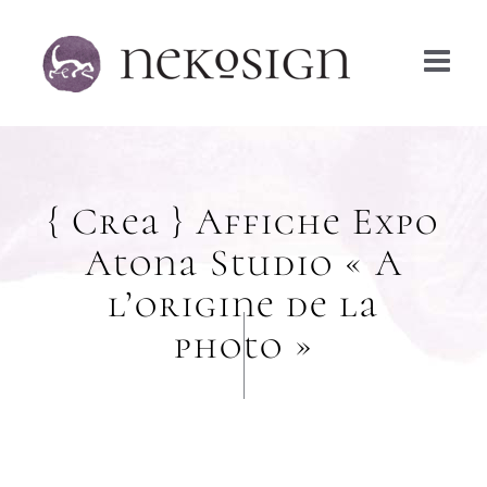
Passer
au
contenu
{ Crea } Affiche Expo
Atona Studio « A
l’origine de la
photo »