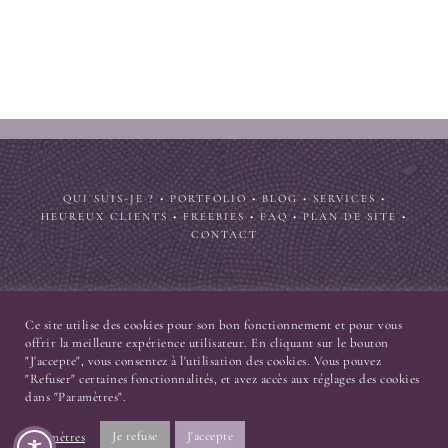
QUI SUIS-JE ?
•
PORTFOLIO
•
BLOG
•
SERVICES
•
HEUREUX CLIENTS
•
FREEBIES
•
FAQ
•
PLAN DE SITE
•
CONTACT
Ce site utilise des cookies pour son bon fonctionnement et pour vous
© 2004-2026
Nekosign [ Priscilla Cuvelier ]
. Tous droits réservés. •
offrir la meilleure expérience utilisateur. En cliquant sur le bouton
"J'accepte", vous consentez à l'utilisation des cookies. Vous pouvez
Design avec ♥ par
moi
•
Mentions légales
•
Politique de confidencialité
"Refuser" certaines fonctionnalités, et avez accès aux réglages des cookies
dans "Paramètres".
Instagram
Pinterest
Facebook
LinkedIn
Behance
Je refuse
J'accepte
Paramètres