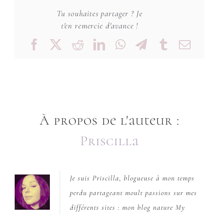
Tu souhaites partager ? Je
t'en remercie d'avance !
Facebook
X
Reddit
LinkedIn
WhatsApp
Telegram
Tumblr
Emai
À propos de l'auteur :
Priscilla
Je suis Priscilla, blogueuse à mon temps
perdu partageant moult passions sur mes
différents sites : mon blog nature
My