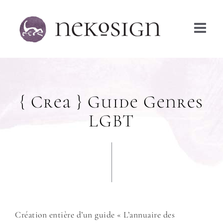
Passer
au
contenu
{ Crea } Guide Genres
LGBT
Création entière d’un guide « L’annuaire des