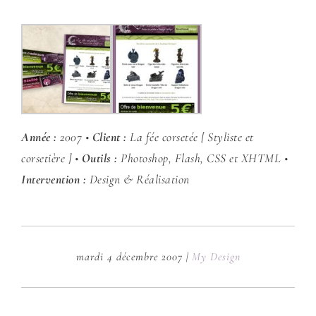
Année :
2007 •
Client :
La fée corsetée [ Styliste et
corsetière ] •
Outils :
Photoshop, Flash, CSS et XHTML •
Intervention :
Design & Réalisation
mardi 4 décembre 2007
|
My Design