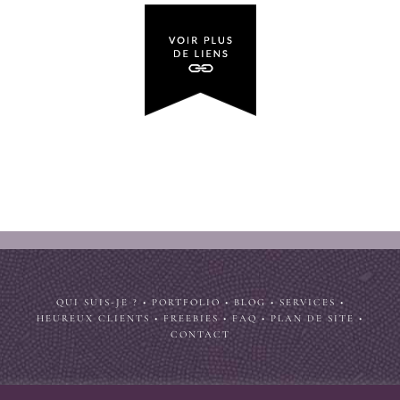
QUI SUIS-JE ?
•
PORTFOLIO
•
BLOG
•
SERVICES
•
HEUREUX CLIENTS
•
FREEBIES
•
FAQ
•
PLAN DE SITE
•
CONTACT