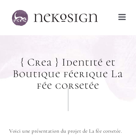
Passer
au
contenu
{ Crea } Identité et
Boutique féerique La
fée corsetée
Voici une présentation du projet de La fée corsetée.