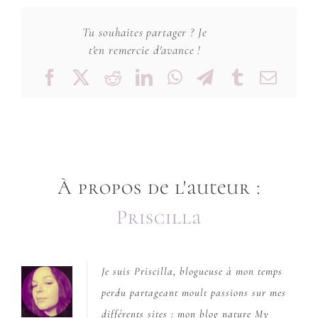
Tu souhaites partager ? Je
t'en remercie d'avance !
Facebook
X
Reddit
LinkedIn
WhatsApp
Telegram
Tumblr
Emai
À propos de l'auteur :
Priscilla
Je suis Priscilla, blogueuse à mon temps
perdu partageant moult passions sur mes
différents sites : mon blog nature
My