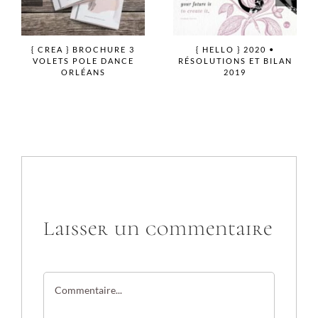
{ CREA } CHALENGE
{ FREEBIE } WALLPAPERS
PANTONE LIVING CORAL
DREAM OF MOON
Laisser un commentaire
Commentaire