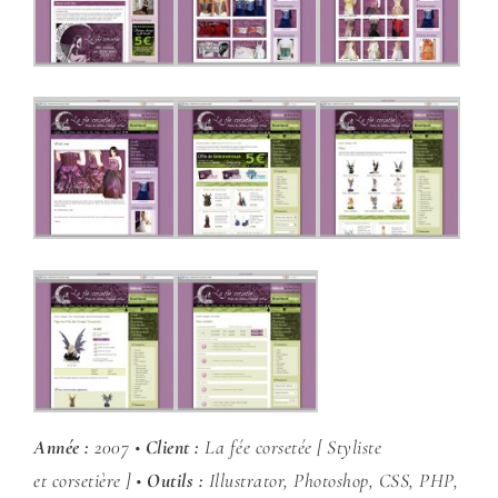
Année :
2007 •
Client :
La fée corsetée [ Styliste
et
corsetière ] •
Outils :
Illustrator, Photoshop, CSS, PHP,