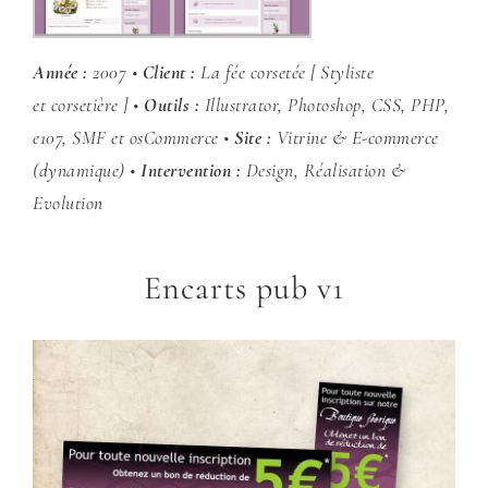
Année :
2007 •
Client :
La fée corsetée [ Styliste
et
corsetière ] •
Outils :
Illustrator, Photoshop, CSS, PHP,
e107, SMF et osCommerce •
Site :
Vitrine & E-commerce
(dynamique) •
Intervention :
Design, Réalisation &
Evolution
Encarts pub v1